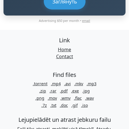
Заглянуть
Advertising $50 per month •
email
Link
Home
Contact
Find files
.torrent
.mp4
.avi
.mkv
.mp3
.zip
.rar
.pdf
.exe
.jpg
.png
.mov
.wmv
.flac
.wav
.7z
.txt
.doc
.gif
.iso
Lejupielādēt un atrast jebkuru failu