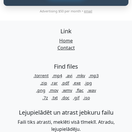
Advertising $50 per month •
email
Link
Home
Contact
Find files
.torrent
.mp4
.avi
.mkv
.mp3
.zip
.rar
.pdf
.exe
.jpg
.png
.mov
.wmv
.flac
.wav
.7z
.txt
.doc
.gif
.iso
Lejupielādēt un atrast jebkuru failu
Faili tiks atrasti, meklēti visā tīmeklī. Atradu,
lejupielādēju.