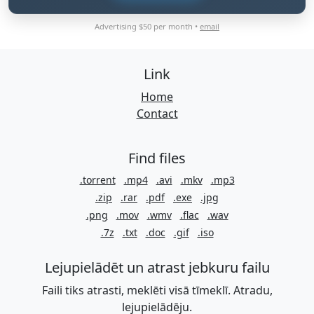
Advertising $50 per month •
email
Link
Home
Contact
Find files
.torrent
.mp4
.avi
.mkv
.mp3
.zip
.rar
.pdf
.exe
.jpg
.png
.mov
.wmv
.flac
.wav
.7z
.txt
.doc
.gif
.iso
Lejupielādēt un atrast jebkuru failu
Faili tiks atrasti, meklēti visā tīmeklī. Atradu,
lejupielādēju.