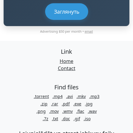
Заглянуть
Advertising $50 per month •
email
Link
Home
Contact
Find files
.torrent
.mp4
.avi
.mkv
.mp3
.zip
.rar
.pdf
.exe
.jpg
.png
.mov
.wmv
.flac
.wav
.7z
.txt
.doc
.gif
.iso