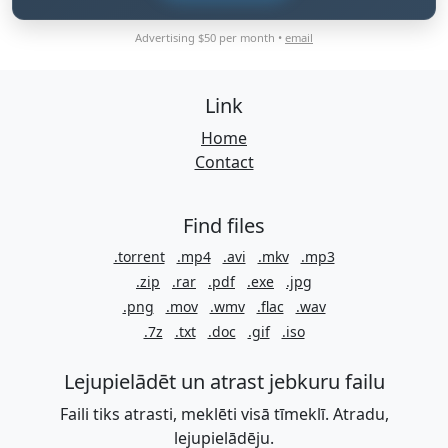
Advertising $50 per month •
email
Link
Home
Contact
Find files
.torrent
.mp4
.avi
.mkv
.mp3
.zip
.rar
.pdf
.exe
.jpg
.png
.mov
.wmv
.flac
.wav
.7z
.txt
.doc
.gif
.iso
Lejupielādēt un atrast jebkuru failu
Faili tiks atrasti, meklēti visā tīmeklī. Atradu,
lejupielādēju.