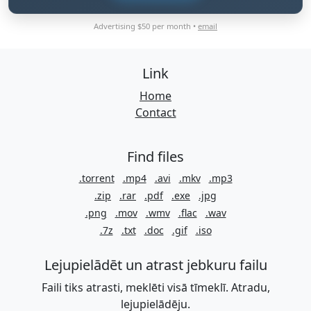
Advertising $50 per month •
email
Link
Home
Contact
Find files
.torrent
.mp4
.avi
.mkv
.mp3
.zip
.rar
.pdf
.exe
.jpg
.png
.mov
.wmv
.flac
.wav
.7z
.txt
.doc
.gif
.iso
Lejupielādēt un atrast jebkuru failu
Faili tiks atrasti, meklēti visā tīmeklī. Atradu,
lejupielādēju.