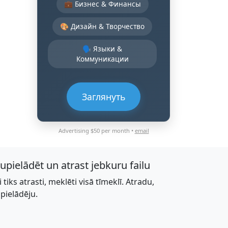
💼 Бизнес & Финансы
🎨 Дизайн & Творчество
🗣️ Языки &
Коммуникации
Заглянуть
Advertising $50 per month •
email
jupielādēt un atrast jebkuru failu
li tiks atrasti, meklēti visā tīmeklī. Atradu,
upielādēju.