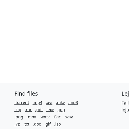
Find files
Le
.torrent
.mp4
.avi
.mkv
.mp3
Fai
lej
.zip
.rar
.pdf
.exe
.jpg
.png
.mov
.wmv
.flac
.wav
.7z
.txt
.doc
.gif
.iso