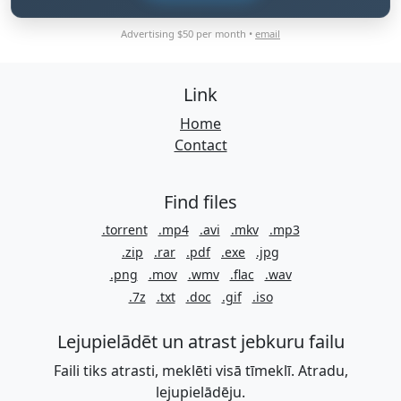
Advertising $50 per month •
email
Link
Home
Contact
Find files
.torrent
.mp4
.avi
.mkv
.mp3
.zip
.rar
.pdf
.exe
.jpg
.png
.mov
.wmv
.flac
.wav
.7z
.txt
.doc
.gif
.iso
Lejupielādēt un atrast jebkuru failu
Faili tiks atrasti, meklēti visā tīmeklī. Atradu,
lejupielādēju.