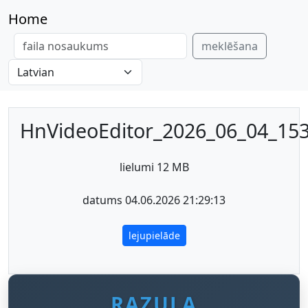
Home
meklēšana
HnVideoEditor_2026_06_04_15
lielumi 12 MB
datums 04.06.2026 21:29:13
lejupielāde
RAZULA