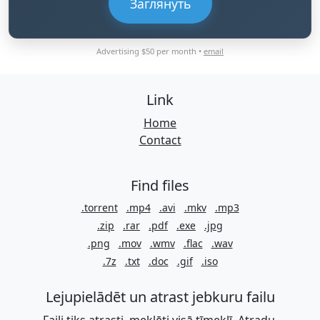
Заглянуть
Advertising $50 per month •
email
Link
Home
Contact
Find files
.torrent
.mp4
.avi
.mkv
.mp3
.zip
.rar
.pdf
.exe
.jpg
.png
.mov
.wmv
.flac
.wav
.7z
.txt
.doc
.gif
.iso
Lejupielādēt un atrast jebkuru failu