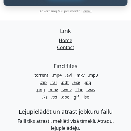
Advertising $50 per month •
email
Link
Home
Contact
Find files
.torrent
.mp4
.avi
.mkv
.mp3
.zip
.rar
.pdf
.exe
.jpg
.png
.mov
.wmv
.flac
.wav
.7z
.txt
.doc
.gif
.iso
Lejupielādēt un atrast jebkuru failu
Faili tiks atrasti, meklēti visā tīmeklī. Atradu,
lejupielādēju.