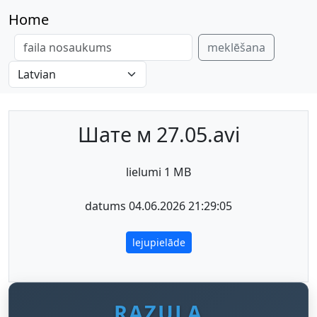
Home
meklēšana
Шате м 27.05.avi
lielumi 1 MB
datums 04.06.2026 21:29:05
lejupielāde
RAZULA