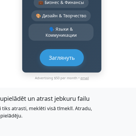
💼 Бизнес & Финансы
🎨 Дизайн & Творчество
🗣️ Языки &
Коммуникации
Заглянуть
Advertising $50 per month •
email
jupielādēt un atrast jebkuru failu
li tiks atrasti, meklēti visā tīmeklī. Atradu,
upielādēju.