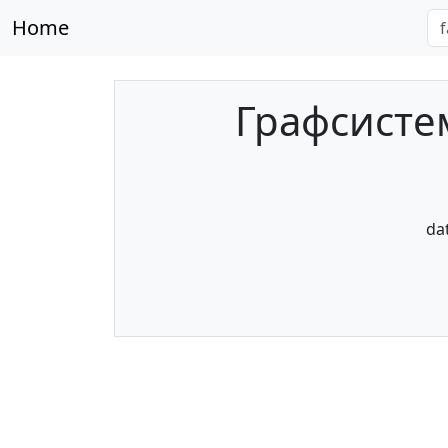
Home
Графсистем
da