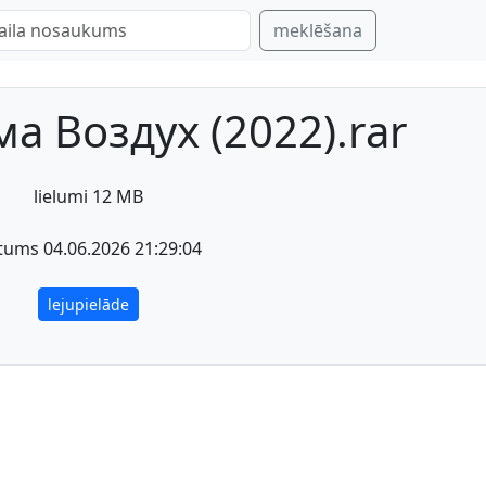
meklēšana
а Воздух (2022).rar
lielumi 12 MB
tums 04.06.2026 21:29:04
lejupielāde