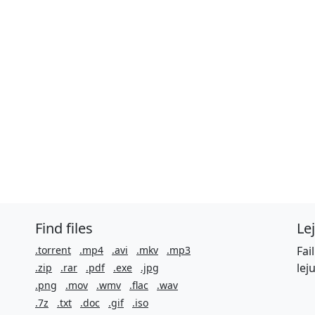
Find files
Le
.torrent
.mp4
.avi
.mkv
.mp3
Fai
lej
.zip
.rar
.pdf
.exe
.jpg
.png
.mov
.wmv
.flac
.wav
.7z
.txt
.doc
.gif
.iso