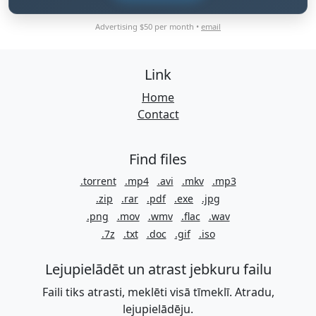
Advertising $50 per month •
email
Link
Home
Contact
Find files
.torrent
.mp4
.avi
.mkv
.mp3
.zip
.rar
.pdf
.exe
.jpg
.png
.mov
.wmv
.flac
.wav
.7z
.txt
.doc
.gif
.iso
Lejupielādēt un atrast jebkuru failu
Faili tiks atrasti, meklēti visā tīmeklī. Atradu,
lejupielādēju.