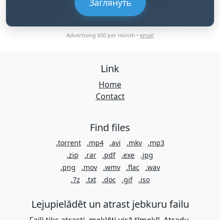
Заглянуть
Advertising $50 per month •
email
Link
Home
Contact
Find files
.torrent
.mp4
.avi
.mkv
.mp3
.zip
.rar
.pdf
.exe
.jpg
.png
.mov
.wmv
.flac
.wav
.7z
.txt
.doc
.gif
.iso
Lejupielādēt un atrast jebkuru failu