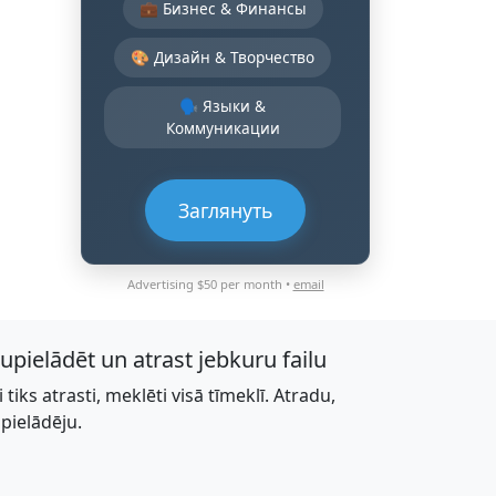
💼 Бизнес & Финансы
🎨 Дизайн & Творчество
🗣️ Языки &
Коммуникации
Заглянуть
Advertising $50 per month •
email
jupielādēt un atrast jebkuru failu
li tiks atrasti, meklēti visā tīmeklī. Atradu,
upielādēju.