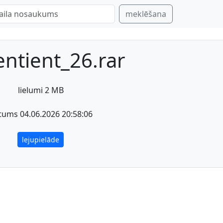
meklēšana
entient_26.rar
lielumi 2 MB
tums 04.06.2026 20:58:06
lejupielāde