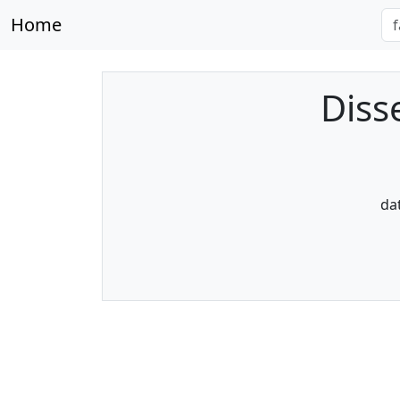
Home
Diss
da