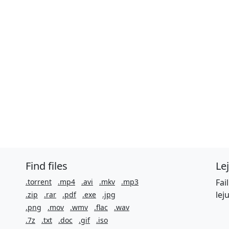
Find files
Le
.torrent
.mp4
.avi
.mkv
.mp3
Fai
lej
.zip
.rar
.pdf
.exe
.jpg
.png
.mov
.wmv
.flac
.wav
.7z
.txt
.doc
.gif
.iso