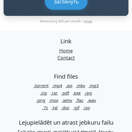
Заглянуть
Advertising $50 per month •
email
Link
Home
Contact
Find files
.torrent
.mp4
.avi
.mkv
.mp3
.zip
.rar
.pdf
.exe
.jpg
.png
.mov
.wmv
.flac
.wav
.7z
.txt
.doc
.gif
.iso
Lejupielādēt un atrast jebkuru failu