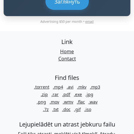
Заглянуть
Advertising $50 per month •
email
Link
Home
Contact
Find files
.torrent
.mp4
.avi
.mkv
.mp3
.zip
.rar
.pdf
.exe
.jpg
.png
.mov
.wmv
.flac
.wav
.7z
.txt
.doc
.gif
.iso
Lejupielādēt un atrast jebkuru failu