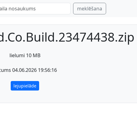
meklēšana
d.Co.Build.23474438.zip
lielumi 10 MB
tums 04.06.2026 19:56:16
lejupielāde