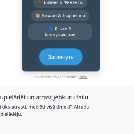
💼 Бизнес & Финансы
🎨 Дизайн & Творчество
🗣️ Языки &
Коммуникации
Заглянуть
Advertising $50 per month •
email
jupielādēt un atrast jebkuru failu
li tiks atrasti, meklēti visā tīmeklī. Atradu,
upielādēju.