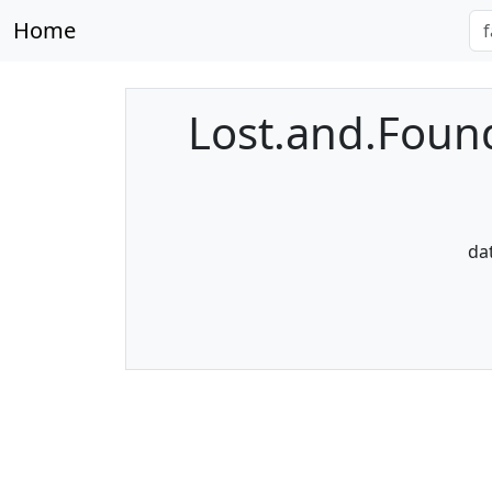
Home
Lost.and.Foun
da