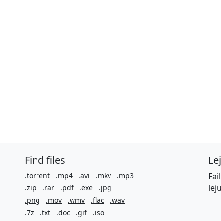
Find files
Le
.torrent
.mp4
.avi
.mkv
.mp3
Fai
lej
.zip
.rar
.pdf
.exe
.jpg
.png
.mov
.wmv
.flac
.wav
.7z
.txt
.doc
.gif
.iso