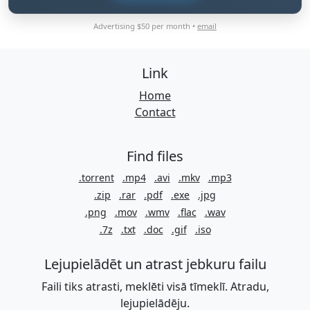
Advertising $50 per month •
email
Link
Home
Contact
Find files
.torrent
.mp4
.avi
.mkv
.mp3
.zip
.rar
.pdf
.exe
.jpg
.png
.mov
.wmv
.flac
.wav
.7z
.txt
.doc
.gif
.iso
Lejupielādēt un atrast jebkuru failu
Faili tiks atrasti, meklēti visā tīmeklī. Atradu,
lejupielādēju.