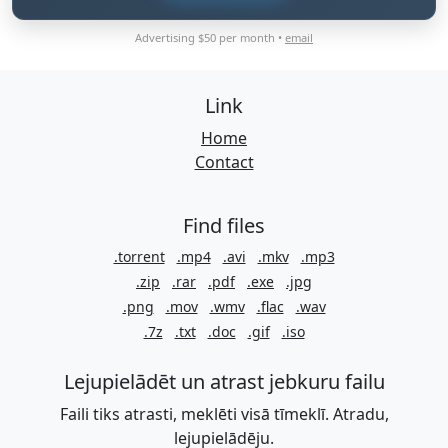
Advertising $50 per month •
email
Link
Home
Contact
Find files
.torrent
.mp4
.avi
.mkv
.mp3
.zip
.rar
.pdf
.exe
.jpg
.png
.mov
.wmv
.flac
.wav
.7z
.txt
.doc
.gif
.iso
Lejupielādēt un atrast jebkuru failu
Faili tiks atrasti, meklēti visā tīmeklī. Atradu,
lejupielādēju.