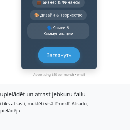
💼 Бизнес & Финансы
🎨 Дизайн & Творчество
🗣️ Языки &
Коммуникации
Заглянуть
Advertising $50 per month •
email
jupielādēt un atrast jebkuru failu
li tiks atrasti, meklēti visā tīmeklī. Atradu,
upielādēju.