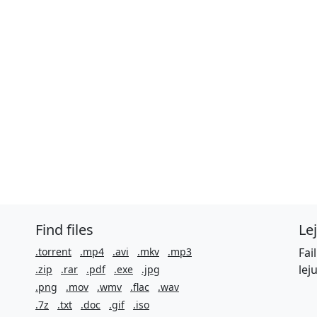
Find files
Le
.torrent
.mp4
.avi
.mkv
.mp3
Fai
lej
.zip
.rar
.pdf
.exe
.jpg
.png
.mov
.wmv
.flac
.wav
.7z
.txt
.doc
.gif
.iso