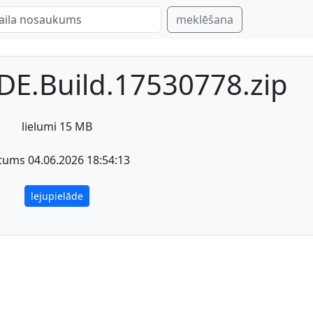
meklēšana
E.Build.17530778.zip
lielumi 15 MB
tums 04.06.2026 18:54:13
lejupielāde