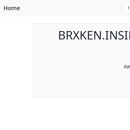
Home
BRXKEN.INSID
da