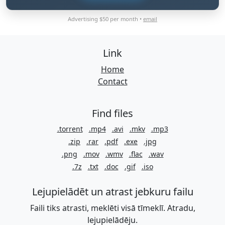
Advertising $50 per month •
email
Link
Home
Contact
Find files
.torrent
.mp4
.avi
.mkv
.mp3
.zip
.rar
.pdf
.exe
.jpg
.png
.mov
.wmv
.flac
.wav
.7z
.txt
.doc
.gif
.iso
Lejupielādēt un atrast jebkuru failu
Faili tiks atrasti, meklēti visā tīmeklī. Atradu,
lejupielādēju.