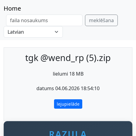
Home
meklēšana
tgk @wend_rp (5).zip
lielumi 18 MB
datums 04.06.2026 18:54:10
lejupielāde
RAZULA