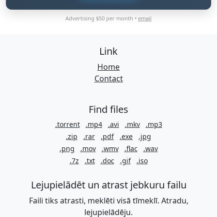
Advertising $50 per month •
email
Link
Home
Contact
Find files
.torrent
.mp4
.avi
.mkv
.mp3
.zip
.rar
.pdf
.exe
.jpg
.png
.mov
.wmv
.flac
.wav
.7z
.txt
.doc
.gif
.iso
Lejupielādēt un atrast jebkuru failu
Faili tiks atrasti, meklēti visā tīmeklī. Atradu,
lejupielādēju.