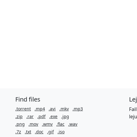
Find files
Le
.torrent
.mp4
.avi
.mkv
.mp3
Fai
lej
.zip
.rar
.pdf
.exe
.jpg
.png
.mov
.wmv
.flac
.wav
.7z
.txt
.doc
.gif
.iso