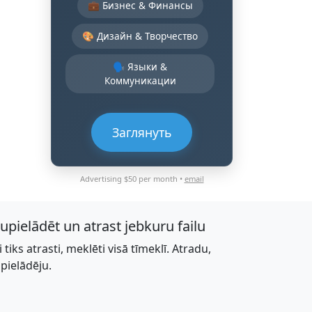
💼 Бизнес & Финансы
🎨 Дизайн & Творчество
🗣️ Языки &
Коммуникации
Заглянуть
Advertising $50 per month •
email
jupielādēt un atrast jebkuru failu
li tiks atrasti, meklēti visā tīmeklī. Atradu,
upielādēju.