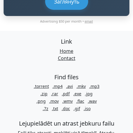
Заглянуть
Advertising $50 per month •
email
Link
Home
Contact
Find files
.torrent
.mp4
.avi
.mkv
.mp3
.zip
.rar
.pdf
.exe
.jpg
.png
.mov
.wmv
.flac
.wav
.7z
.txt
.doc
.gif
.iso
Lejupielādēt un atrast jebkuru failu