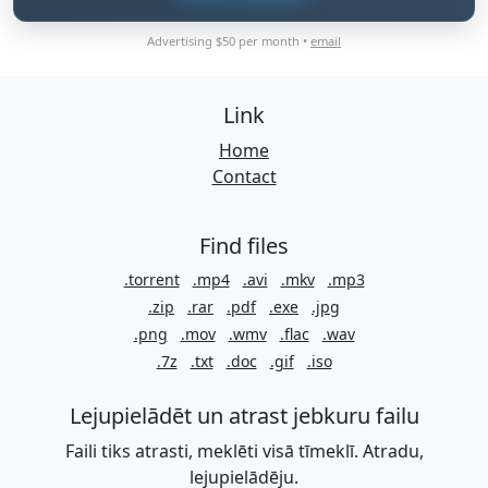
Advertising $50 per month •
email
Link
Home
Contact
Find files
.torrent
.mp4
.avi
.mkv
.mp3
.zip
.rar
.pdf
.exe
.jpg
.png
.mov
.wmv
.flac
.wav
.7z
.txt
.doc
.gif
.iso
Lejupielādēt un atrast jebkuru failu
Faili tiks atrasti, meklēti visā tīmeklī. Atradu,
lejupielādēju.