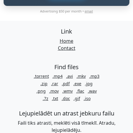
Advertising $50 per month •
email
Link
Home
Contact
Find files
.torrent
.mp4
.avi
.mkv
.mp3
.zip
.rar
.pdf
.exe
.jpg
.png
.mov
.wmv
.flac
.wav
.7z
.txt
.doc
.gif
.iso
Lejupielādēt un atrast jebkuru failu
Faili tiks atrasti, meklēti visā tīmeklī. Atradu,
lejupielādēju.