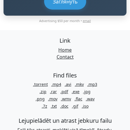
Заглянуть
Advertising $50 per month •
email
Link
Home
Contact
Find files
.torrent
.mp4
.avi
.mkv
.mp3
.zip
.rar
.pdf
.exe
.jpg
.png
.mov
.wmv
.flac
.wav
.7z
.txt
.doc
.gif
.iso
Lejupielādēt un atrast jebkuru failu