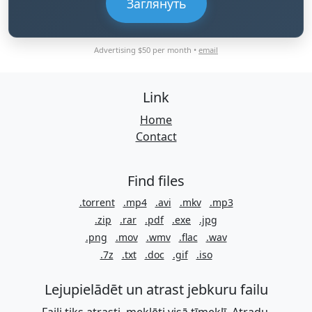
Заглянуть
Advertising $50 per month •
email
Link
Home
Contact
Find files
.torrent
.mp4
.avi
.mkv
.mp3
.zip
.rar
.pdf
.exe
.jpg
.png
.mov
.wmv
.flac
.wav
.7z
.txt
.doc
.gif
.iso
Lejupielādēt un atrast jebkuru failu