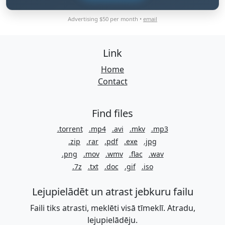
Advertising $50 per month •
email
Link
Home
Contact
Find files
.torrent
.mp4
.avi
.mkv
.mp3
.zip
.rar
.pdf
.exe
.jpg
.png
.mov
.wmv
.flac
.wav
.7z
.txt
.doc
.gif
.iso
Lejupielādēt un atrast jebkuru failu
Faili tiks atrasti, meklēti visā tīmeklī. Atradu,
lejupielādēju.