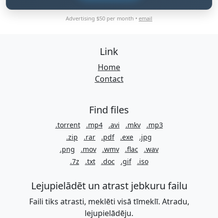
Advertising $50 per month •
email
Link
Home
Contact
Find files
.torrent
.mp4
.avi
.mkv
.mp3
.zip
.rar
.pdf
.exe
.jpg
.png
.mov
.wmv
.flac
.wav
.7z
.txt
.doc
.gif
.iso
Lejupielādēt un atrast jebkuru failu
Faili tiks atrasti, meklēti visā tīmeklī. Atradu,
lejupielādēju.