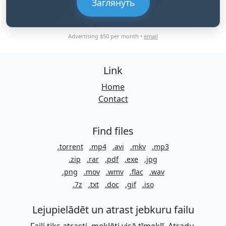
Заглянуть
Advertising $50 per month •
email
Link
Home
Contact
Find files
.torrent
.mp4
.avi
.mkv
.mp3
.zip
.rar
.pdf
.exe
.jpg
.png
.mov
.wmv
.flac
.wav
.7z
.txt
.doc
.gif
.iso
Lejupielādēt un atrast jebkuru failu