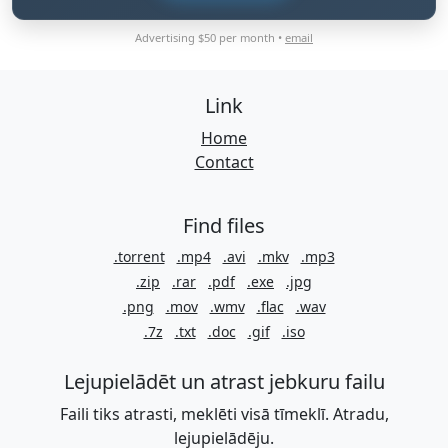
Advertising $50 per month •
email
Link
Home
Contact
Find files
.torrent
.mp4
.avi
.mkv
.mp3
.zip
.rar
.pdf
.exe
.jpg
.png
.mov
.wmv
.flac
.wav
.7z
.txt
.doc
.gif
.iso
Lejupielādēt un atrast jebkuru failu
Faili tiks atrasti, meklēti visā tīmeklī. Atradu,
lejupielādēju.