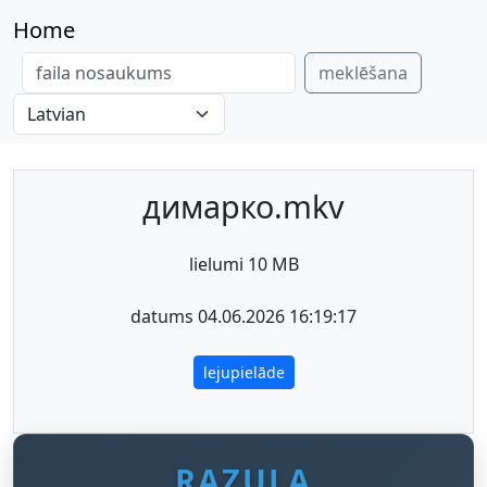
Home
meklēšana
димарко.mkv
lielumi 10 MB
datums 04.06.2026 16:19:17
lejupielāde
RAZULA