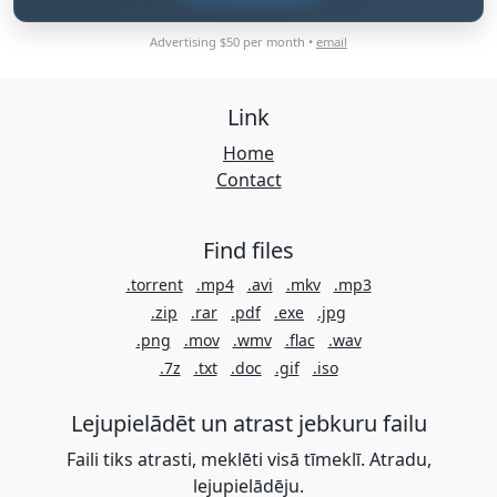
Advertising $50 per month •
email
Link
Home
Contact
Find files
.torrent
.mp4
.avi
.mkv
.mp3
.zip
.rar
.pdf
.exe
.jpg
.png
.mov
.wmv
.flac
.wav
.7z
.txt
.doc
.gif
.iso
Lejupielādēt un atrast jebkuru failu
Faili tiks atrasti, meklēti visā tīmeklī. Atradu,
lejupielādēju.