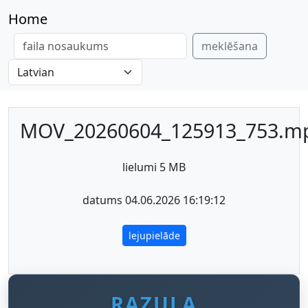
Home
meklēšana
MOV_20260604_125913_753.m
lielumi 5 MB
datums 04.06.2026 16:19:12
lejupielāde
RAZULA