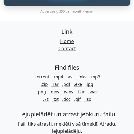
Advertising $50 per month •
email
Link
Home
Contact
Find files
.torrent
.mp4
.avi
.mkv
.mp3
.zip
.rar
.pdf
.exe
.jpg
.png
.mov
.wmv
.flac
.wav
.7z
.txt
.doc
.gif
.iso
Lejupielādēt un atrast jebkuru failu
Faili tiks atrasti, meklēti visā tīmeklī. Atradu,
lejupielādēju.