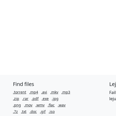
Find files
Le
.torrent
.mp4
.avi
.mkv
.mp3
Fai
lej
.zip
.rar
.pdf
.exe
.jpg
.png
.mov
.wmv
.flac
.wav
.7z
.txt
.doc
.gif
.iso