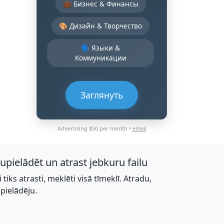
💼 Бизнес & Финансы
🎨 Дизайн & Творчество
🗣️ Языки &
Коммуникации
Заглянуть
Advertising $50 per month •
email
jupielādēt un atrast jebkuru failu
li tiks atrasti, meklēti visā tīmeklī. Atradu,
upielādēju.