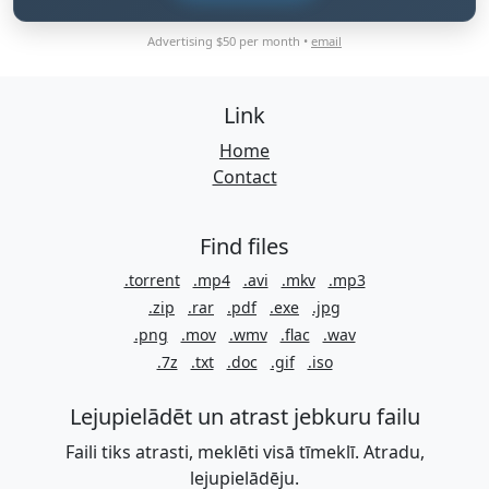
Advertising $50 per month •
email
Link
Home
Contact
Find files
.torrent
.mp4
.avi
.mkv
.mp3
.zip
.rar
.pdf
.exe
.jpg
.png
.mov
.wmv
.flac
.wav
.7z
.txt
.doc
.gif
.iso
Lejupielādēt un atrast jebkuru failu
Faili tiks atrasti, meklēti visā tīmeklī. Atradu,
lejupielādēju.