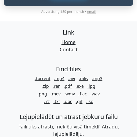
Advertising $50 per month •
email
Link
Home
Contact
Find files
.torrent
.mp4
.avi
.mkv
.mp3
.zip
.rar
.pdf
.exe
.jpg
.png
.mov
.wmv
.flac
.wav
.7z
.txt
.doc
.gif
.iso
Lejupielādēt un atrast jebkuru failu
Faili tiks atrasti, meklēti visā tīmeklī. Atradu,
lejupielādēju.