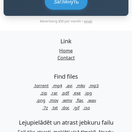
Заглянуть
Advertising $50 per month •
email
Link
Home
Contact
Find files
.torrent
.mp4
.avi
.mkv
.mp3
.zip
.rar
.pdf
.exe
.jpg
.png
.mov
.wmv
.flac
.wav
.7z
.txt
.doc
.gif
.iso
Lejupielādēt un atrast jebkuru failu