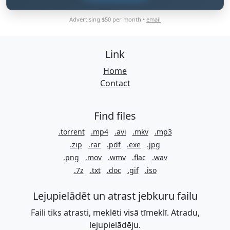
Advertising $50 per month •
email
Link
Home
Contact
Find files
.torrent
.mp4
.avi
.mkv
.mp3
.zip
.rar
.pdf
.exe
.jpg
.png
.mov
.wmv
.flac
.wav
.7z
.txt
.doc
.gif
.iso
Lejupielādēt un atrast jebkuru failu
Faili tiks atrasti, meklēti visā tīmeklī. Atradu,
lejupielādēju.