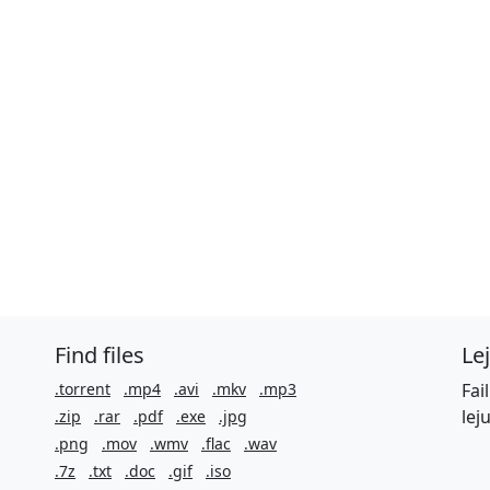
Find files
Le
.torrent
.mp4
.avi
.mkv
.mp3
Fai
lej
.zip
.rar
.pdf
.exe
.jpg
.png
.mov
.wmv
.flac
.wav
.7z
.txt
.doc
.gif
.iso