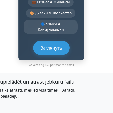
💼 Бизнес & Финансы
🎨 Дизайн & Творчество
🗣️ Языки &
Коммуникации
Заглянуть
Advertising $50 per month •
email
jupielādēt un atrast jebkuru failu
li tiks atrasti, meklēti visā tīmeklī. Atradu,
upielādēju.