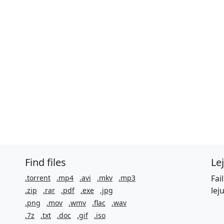
Find files
Le
.torrent
.mp4
.avi
.mkv
.mp3
Fai
lej
.zip
.rar
.pdf
.exe
.jpg
.png
.mov
.wmv
.flac
.wav
.7z
.txt
.doc
.gif
.iso