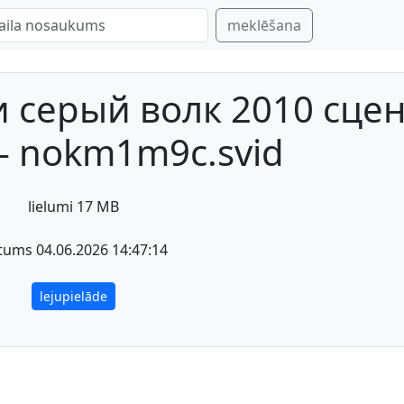
meklēšana
 серый волк 2010 сце
- nokm1m9c.svid
lielumi 17 MB
tums 04.06.2026 14:47:14
lejupielāde