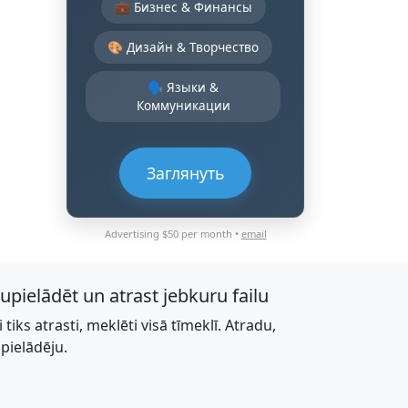
💼 Бизнес & Финансы
🎨 Дизайн & Творчество
🗣️ Языки &
Коммуникации
Заглянуть
Advertising $50 per month •
email
jupielādēt un atrast jebkuru failu
li tiks atrasti, meklēti visā tīmeklī. Atradu,
upielādēju.