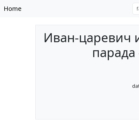
Home
Иван-царевич и
парада 
da