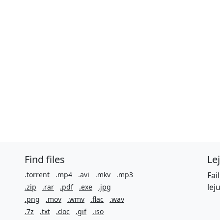
Find files
Le
.torrent
.mp4
.avi
.mkv
.mp3
Fai
lej
.zip
.rar
.pdf
.exe
.jpg
.png
.mov
.wmv
.flac
.wav
.7z
.txt
.doc
.gif
.iso