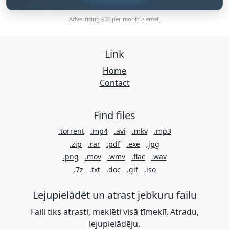
Advertising $50 per month •
email
Link
Home
Contact
Find files
.torrent
.mp4
.avi
.mkv
.mp3
.zip
.rar
.pdf
.exe
.jpg
.png
.mov
.wmv
.flac
.wav
.7z
.txt
.doc
.gif
.iso
Lejupielādēt un atrast jebkuru failu
Faili tiks atrasti, meklēti visā tīmeklī. Atradu,
lejupielādēju.