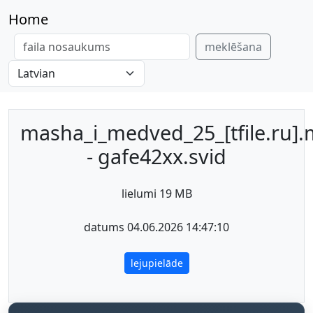
Home
meklēšana
masha_i_medved_25_[tfile.ru]
- gafe42xx.svid
lielumi 19 MB
datums 04.06.2026 14:47:10
lejupielāde