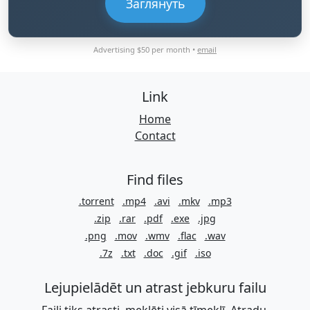
Заглянуть
Advertising $50 per month •
email
Link
Home
Contact
Find files
.torrent
.mp4
.avi
.mkv
.mp3
.zip
.rar
.pdf
.exe
.jpg
.png
.mov
.wmv
.flac
.wav
.7z
.txt
.doc
.gif
.iso
Lejupielādēt un atrast jebkuru failu