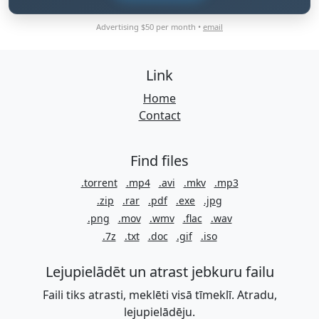
Advertising $50 per month •
email
Link
Home
Contact
Find files
.torrent
.mp4
.avi
.mkv
.mp3
.zip
.rar
.pdf
.exe
.jpg
.png
.mov
.wmv
.flac
.wav
.7z
.txt
.doc
.gif
.iso
Lejupielādēt un atrast jebkuru failu
Faili tiks atrasti, meklēti visā tīmeklī. Atradu,
lejupielādēju.