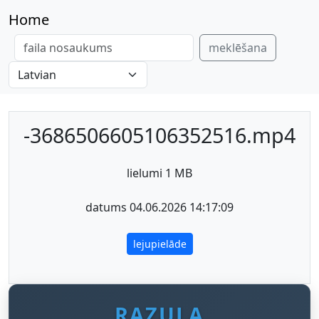
Home
meklēšana
-3686506605106352516.mp4
lielumi 1 MB
datums 04.06.2026 14:17:09
lejupielāde
RAZULA