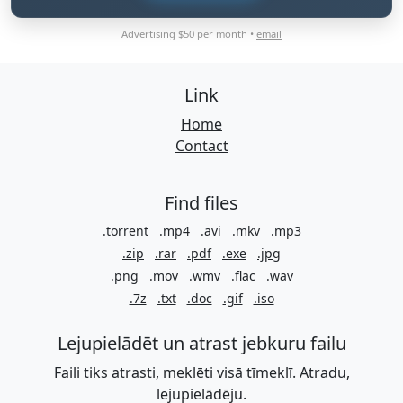
Advertising $50 per month •
email
Link
Home
Contact
Find files
.torrent
.mp4
.avi
.mkv
.mp3
.zip
.rar
.pdf
.exe
.jpg
.png
.mov
.wmv
.flac
.wav
.7z
.txt
.doc
.gif
.iso
Lejupielādēt un atrast jebkuru failu
Faili tiks atrasti, meklēti visā tīmeklī. Atradu,
lejupielādēju.