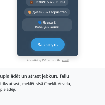
💼 Бизнес & Финансы
🎨 Дизайн & Творчество
🗣️ Языки &
Коммуникации
Заглянуть
Advertising $50 per month •
email
jupielādēt un atrast jebkuru failu
li tiks atrasti, meklēti visā tīmeklī. Atradu,
upielādēju.