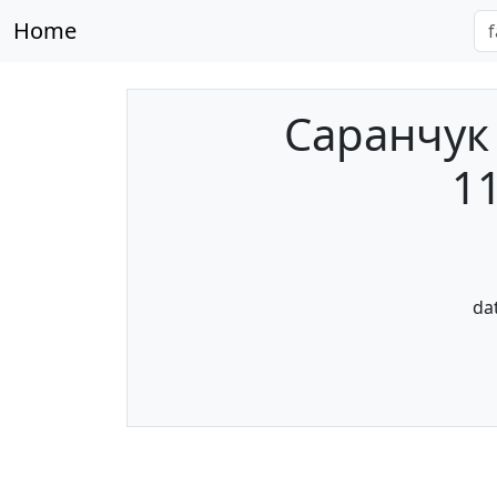
Home
Саранчук 
11
da