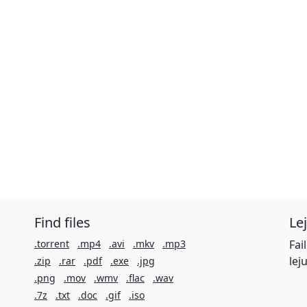
Find files
Le
.torrent
.mp4
.avi
.mkv
.mp3
Fai
lej
.zip
.rar
.pdf
.exe
.jpg
.png
.mov
.wmv
.flac
.wav
.7z
.txt
.doc
.gif
.iso