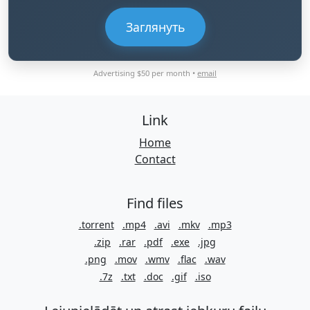
Заглянуть
Advertising $50 per month •
email
Link
Home
Contact
Find files
.torrent
.mp4
.avi
.mkv
.mp3
.zip
.rar
.pdf
.exe
.jpg
.png
.mov
.wmv
.flac
.wav
.7z
.txt
.doc
.gif
.iso