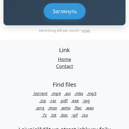
Заглянуть
Advertising $50 per month •
email
Link
Home
Contact
Find files
.torrent
.mp4
.avi
.mkv
.mp3
.zip
.rar
.pdf
.exe
.jpg
.png
.mov
.wmv
.flac
.wav
.7z
.txt
.doc
.gif
.iso